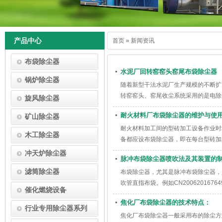
产品中心
首页
» 新闻资讯
布袋除尘器
水泥厂回转窑窑头窑尾布袋除尘器
锅炉除尘器
随着新型干法水泥厂生产规模的不断扩
转窑窑头、窑尾收尘系统采用的是电除
旋风除尘器
耐火材料厂布袋除尘器的维护与使
矿山除尘器
耐火材料加工间的型砖加工设备作业时
木工除尘器
备都应设布袋除尘器，即在每台型砖加
冲天炉除尘器
脉冲布袋除尘器喷吹法及其装置的
滤筒除尘器
布袋除尘器，尤其是脉冲布袋除尘器，
吹管直指布袋。例如CN200620167
催化燃烧设备
焦化厂布袋除尘器的技术特点：
行业专用除尘器系列
焦化厂布袋除尘器一般采用布的除尘方