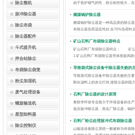
除尘整机
由于焦炉烟气的性，粉尘粘性较大，在
脉冲除尘器
燃煤锅炉除尘器
燃煤锅炉除尘器是一种高品质的除尘器,
除尘布袋
本除尘器负荷适应性好,在70%负荷时,
除尘器配件
矿山石料厂布袋除尘器特点
斗式提升机
矿山石料厂布袋除尘器特点： 矿山
1.矿山石料厂布袋除尘器壳体按旋风
拌合站除尘
导致袋式除尘设备中除尘器失败的主
布袋除尘袋笼
导致袋式除尘设备中除尘器失败的主要
粉尘加湿机
附在滤料上的灰尘打掉,使除尘器的阻力
废气处理设备
石料厂除尘器的设计原理
奥联华环保专业致力于环保设备的生产
螺旋输送机
低压脉冲除尘器，焦化厂除尘器，锅炉
星型卸料器
石料厂粉尘处理脉冲式布袋除尘器
除尘控制仪
山输送设备除尘系统一般被称为布袋除