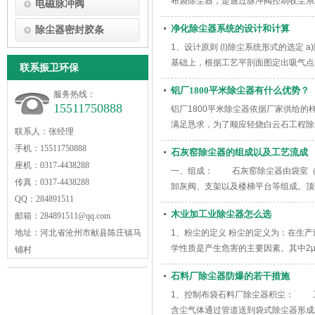
布袋除尘器，是通过脉冲阀控制收尘系
电磁脉冲阀
净化除尘器系统的设计和计算
除尘器密封胶条
1、设计原则 (l)除尘系统形式的选
基础上，根据工艺平剖面图定出吸气点的
联系振卫环保
铝厂1800平米除尘器有什么优势？
服务热线：
15511750888
铝厂1800平米除尘器依据厂家供给的样品
满足恳求，为了顺应轻烧白云石工程除
联系人：张经理
手机：15511750888
石灰窑除尘器的组成以及工艺流成
座机：0317-4438288
一、组成： 石灰窑除尘器由袋室（
传真：0317-4438288
卸灰阀、支架以及楼梯平台等组成。
QQ：284891511
木业加工业除尘器怎么选
邮箱：284891511@qq.com
地址：河北省沧州市献县陈庄镇马
1、粉尘的定义 粉尘的定义为：在生
学性质是产生危害的主要因素。其中2
铺村
石料厂除尘器防爆的若干措施
1、控制布袋石料厂除尘器积尘： 工业
含尘气体通过管道送到袋式除尘器形成