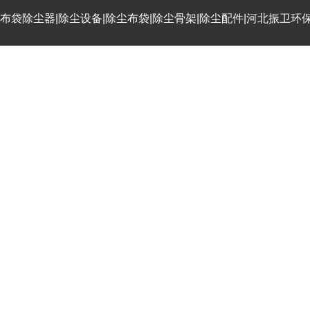
布袋除尘器|除尘设备|除尘布袋|除尘骨架|除尘配件|河北振卫