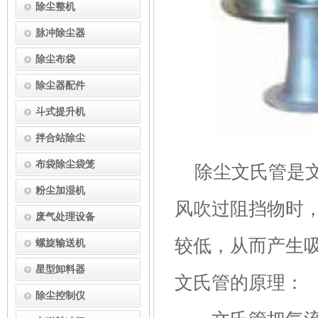
除尘整机
脉冲除尘器
除尘布袋
除尘器配件
斗式提升机
拌合站除尘
布袋除尘袋笼
除尘文氏管是文
粉尘加湿机
风吹过阻挡物时
废气处理设备
较低，从而产生
螺旋输送机
星型卸料器
文氏管的原理：
除尘控制仪