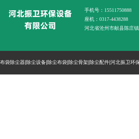
手机号：15511750888
座机：0317-4438288
河北省沧州市献县陈庄镇
布袋除尘器|除尘设备|除尘布袋|除尘骨架|除尘配件|河北振卫