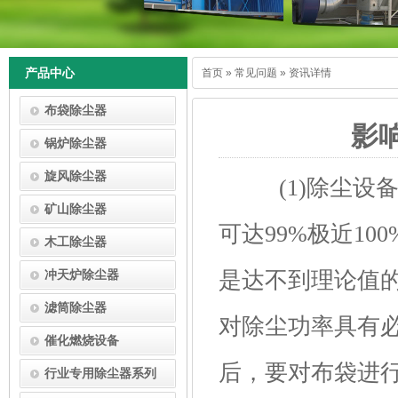
产品中心
首页
» 常见问题 » 资讯详情
布袋除尘器
影
锅炉除尘器
旋风除尘器
(1)除尘设备
矿山除尘器
可达99%极近1
木工除尘器
是达不到理论值
冲天炉除尘器
滤筒除尘器
对除尘功率具有
催化燃烧设备
后，要对布袋进
行业专用除尘器系列