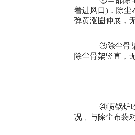
②全部除尘布
着进风口)，除
弹黄涨圈伸展，无
③除尘骨架与
除尘骨架竖直，无
④喷锅炉吹管
况，与除尘布袋对