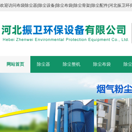
欢迎访问布袋除尘器|除尘设备|除尘布袋|除尘骨架|除尘配件|河北振
网站首页
除尘器
除尘整机
除尘布袋
除