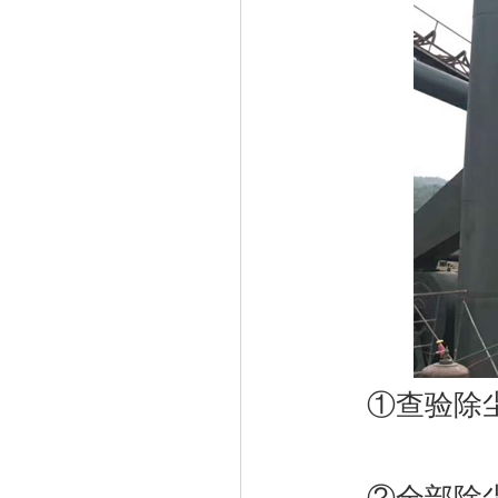
①查验除尘布